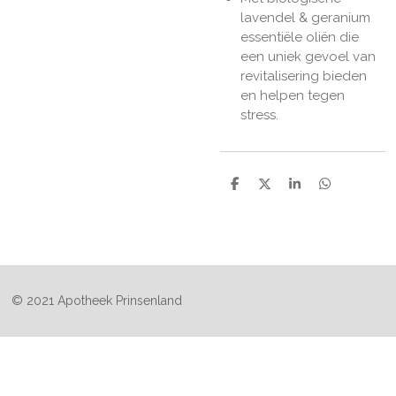
lavendel & geranium
essentiële oliën die
een uniek gevoel van
revitalisering bieden
en helpen tegen
stress.
D
D
S
D
e
e
h
e
l
e
a
l
e
l
r
e
n
e
n
© 2021 Apotheek Prinsenland