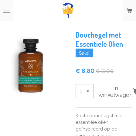
Ga
direct
naar
de
hoofdinhoud
Douchegel met
Essentiële Oliën
Sale!
€ 8,80
€ 11,00
In
winkelwagen
Koele douchegel met
essentiële oliën,
geïnspireerd op de
principes van de