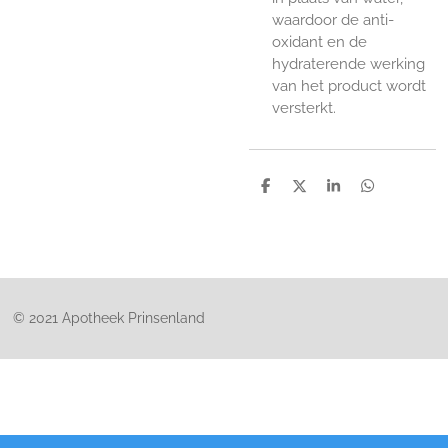
waardoor de anti-
oxidant en de
hydraterende werking
van het product wordt
versterkt.
D
D
S
D
e
e
h
e
l
e
a
l
e
l
r
e
n
e
n
© 2021 Apotheek Prinsenland