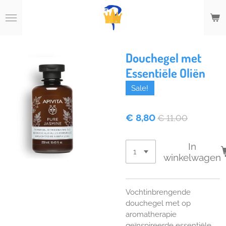
Ga
direct
naar
de
hoofdinhoud
Douchegel met
Essentiële Oliën
Sale!
€ 8,80
€ 11,00
In
winkelwagen
Vochtinbrengende
douchegel met op
aromatherapie
geïnspireerde essentiële