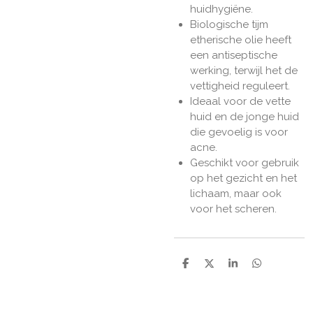
huidhygiëne.
Biologische tijm
etherische olie heeft
een antiseptische
werking, terwijl het de
vettigheid reguleert.
Ideaal voor de vette
huid en de jonge huid
die gevoelig is voor
acne.
Geschikt voor gebruik
op het gezicht en het
lichaam, maar ook
voor het scheren.
D
D
S
D
e
e
h
e
l
e
a
l
e
l
r
e
n
e
n