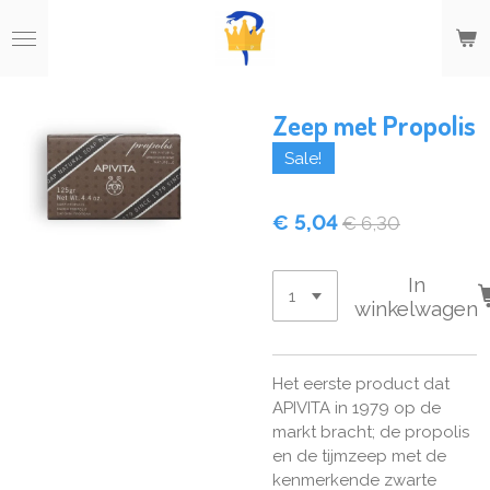
Ga
direct
naar
de
hoofdinhoud
Zeep met Propolis
Sale!
€ 5,04
€ 6,30
In
winkelwagen
Het eerste product dat
APIVITA in 1979 op de
markt bracht; de propolis
en de tijmzeep met de
kenmerkende zwarte