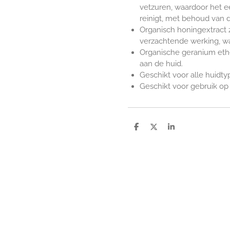
vetzuren, waardoor het e
reinigt, met behoud van d
Organisch honingextract
verzachtende werking, waa
Organische geranium ethe
aan de huid.
Geschikt voor alle huidty
Geschikt voor gebruik op
D
D
S
e
e
h
l
e
a
e
l
r
n
e