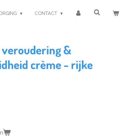
ORGING
CONTACT
 veroudering &
dheid crème - rijke
en