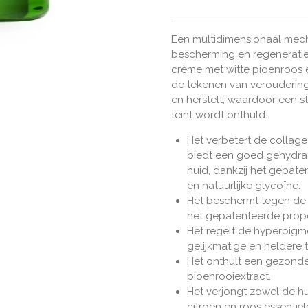
Een multidimensionaal mec
bescherming en regeneratie
crème met witte pioenroos 
de tekenen van veroudering (f
en herstelt, waardoor een st
teint wordt onthuld.
Het verbetert de collage
biedt een goed gehydrat
huid, dankzij het gepate
en natuurlijke glycoïne.
Het beschermt tegen de d
het gepatenteerde propol
Het regelt de hyperpigm
gelijkmatige en heldere t
Het onthult een gezonde 
pioenrooiextract.
Het verjongt zowel de h
citroen en roos essentiële