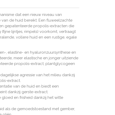
hanisme dat een nieuw niveau van
 van de huid bereikt. Een fluweelzachte
en gepatenteerde propolis-extracten die
ijne lijntjes, rimpels) voorkomt, vertraagt
ralende, vollere huid en een rustige, egale
en-, elastine- en hyaluronzuursynthese en
eerde, meer elastische en jonger uitziende
nteerde propolis-extract, plantglycogeen
agelijkse agressie van het milieu dankzij
is-extract.
entatie van de huid en biedt een
eint dankzij gerste-extract.
gloed en frisheid dankzij het witte
uid als de gemoedstoestand met gember,
 oliën.