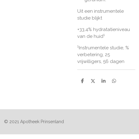
Uit een instrumentele
studie blijkt
+33,4%
hydratatieniveau
1
van de huid
1
Instrumentele studie, %
verbetering, 25
vrijwilligers, 56 dagen
D
D
S
D
e
e
h
e
l
e
a
l
e
l
r
e
n
e
n
© 2021 Apotheek Prinsenland