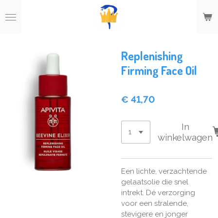
Ga
direct
naar
de
hoofdinhoud
Replenishing
Firming Face Oil
€ 41,70
In
winkelwagen
Een lichte, verzachtende
gelaatsolie die snel
intrekt. Dé verzorging
voor een stralende,
stevigere en jonger