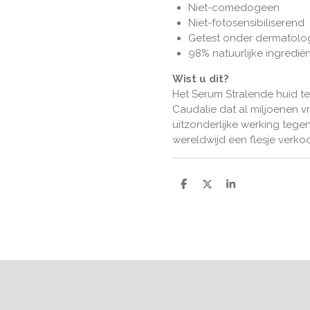
Niet-comedogeen
Niet-fotosensibiliserend
Getest onder dermatolog
98% natuurlijke ingredië
Wist u dit?
Het Serum Stralende huid t
Caudalie dat al miljoenen v
uitzonderlijke werking tege
wereldwijd een flesje verkoc
D
D
S
e
e
h
l
e
a
e
l
r
n
e