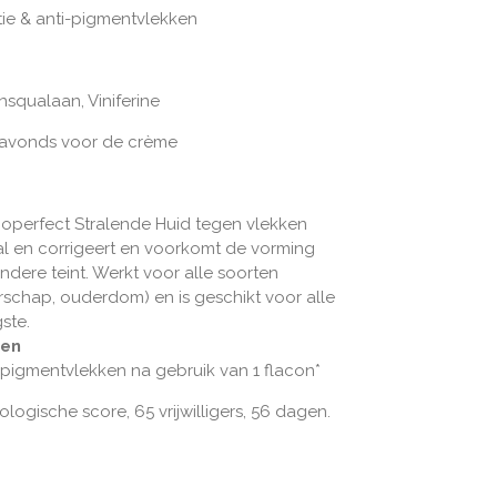
ie & anti-pigmentvlekken
ensqualaan, Viniferine
s avonds voor de crème
noperfect Stralende Huid tegen vlekken
al en corrigeert en voorkomt de vorming
ndere teint. Werkt voor alle soorten
schap, ouderdom) en is geschikt voor alle
ste.
ten
n pigmentvlekken na gebruik van 1 flacon*
logische score, 65 vrijwilligers, 56 dagen.