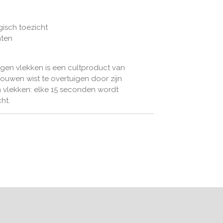
isch toezicht
nten
egen vlekken is een cultproduct van
rouwen wist te overtuigen door zijn
n vlekken: elke 15 seconden wordt
ht.