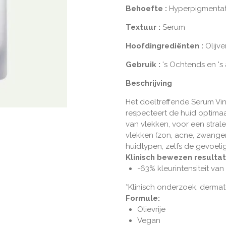
Behoefte
:
Hyperpigmentat
Textuur
:
Serum
Hoofdingrediënten
:
Olijv
Gebruik
:
's Ochtends en '
Beschrijving
Het doeltreffende Serum Vi
respecteert de huid optima
van vlekken, voor een strale
vlekken (zon, acne, zwanger
huidtypen, zelfs de gevoelig
Klinisch bewezen resulta
-63% kleurintensiteit va
*Klinisch onderzoek, dermato
Formule:
Olievrije
Vegan