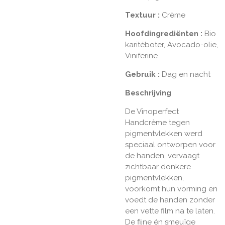
Textuur
:
Crème
Hoofdingrediënten
:
Bio
karitéboter, Avocado-olie,
Viniferine
Gebruik
:
Dag en nacht
Beschrijving
De Vinoperfect
Handcrème tegen
pigmentvlekken werd
speciaal ontworpen voor
de handen, vervaagt
zichtbaar donkere
pigmentvlekken,
voorkomt hun vorming en
voedt de handen zonder
een vette film na te laten.
De fijne én smeuïge