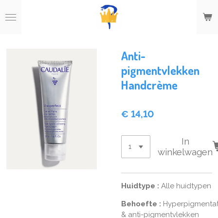
Ga
direct
naar
de
hoofdinhoud
Anti-
pigmentvlekken
Handcrème
€ 14,10
In
winkelwagen
Huidtype
:
Alle huidtypen
Behoefte
:
Hyperpigmentat
& anti-pigmentvlekken