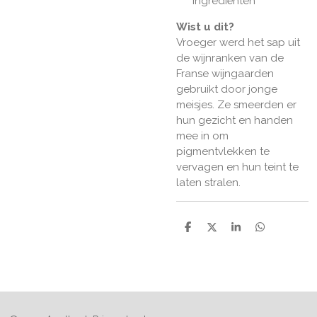
ingrediënten
Wist u dit?
Vroeger werd het sap uit
de wijnranken van de
Franse wijngaarden
gebruikt door jonge
meisjes. Ze smeerden er
hun gezicht en handen
mee in om
pigmentvlekken te
vervagen en hun teint te
laten stralen.
D
D
S
D
e
e
h
e
l
e
a
l
e
l
r
e
n
e
n