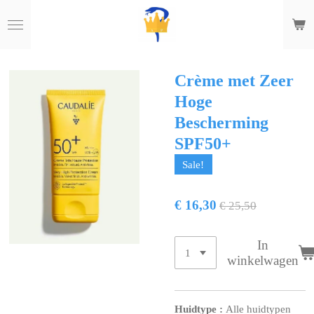
Ga
direct
naar
de
hoofdinhoud
Crème met Zeer
Hoge
Bescherming
SPF50+
Sale!
€ 16,30
€ 25,50
In
winkelwagen
Huidtype
:
Alle huidtypen