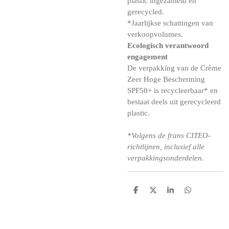
plastic ingezameld en
gerecycled.
*Jaarlijkse schattingen van
verkoopvolumes.
Ecologisch verantwoord
engagement
De verpakking van de Crème
Zeer Hoge Bescherming
SPF50+ is recycleerbaar* en
bestaat deels uit gerecycleerd
plastic.
*Volgens de frans CITEO-
richtlijnen, inclusief alle
verpakkingsonderdelen.
D
D
S
D
e
e
h
e
l
e
a
l
e
l
r
e
n
e
n