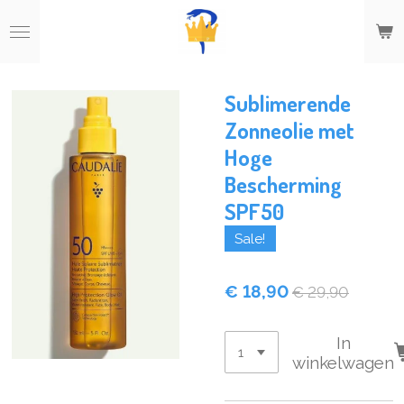
Ga
direct
naar
de
hoofdinhoud
Sublimerende
Zonneolie met
Hoge
Bescherming
SPF50
Sale!
€ 18,90
€ 29,90
In
winkelwagen