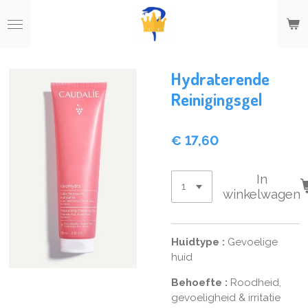
Ga
direct
naar
de
hoofdinhoud
Hydraterende
Reinigingsgel
€ 17,60
In
winkelwagen
Huidtype
:
Gevoelige
huid
Behoefte
:
Roodheid,
gevoeligheid & irritatie