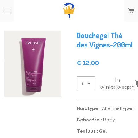
Ga
direct
naar
de
hoofdinhoud
Douchegel Thé
des Vignes-200ml
€ 12,00
In
winkelwagen
Huidtype
:
Alle huidtypen
Behoefte
:
Body
Textuur
:
Gel