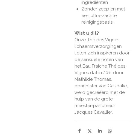
ingrediënten
Zonder zeep en met
een ultra-zachte
reinigingsbasis.
Wist u dit?
Onze Thé des Vignes
lichaamsverzorgingen
lieten zich inspireren door
de sensuele noten van
het Eau Fraîche Thé des
Vignes dat in 2011 door
Mathilde Thomas,
oprichtster van Caudalie,
werd gecreëerd met de
hulp van de grote
meester-parfumeur
Jacques Cavallier.
D
D
S
D