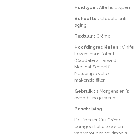
Huidtype
:
Alle huidtypen
Behoefte
:
Globale anti-
aging
Textuur
:
Crème
Hoofdingrediënten
:
Vinife
Levensduur Patent
(Caudalie x Harvard
Medical School)*,
Natuurlijke voller
makende filler
Gebruik
:
s Morgens en 's
avonds, na je serum
Beschrijving
De Premier Cru Crème
corrigeert alle tekenen
van veroudering: rimpels,