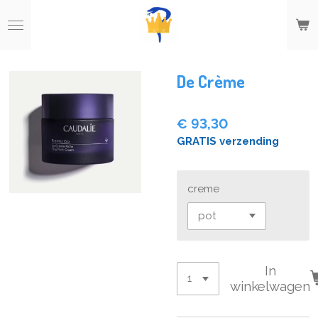
Ga
direct
naar
de
hoofdinhoud
De Crème
€ 93,30
GRATIS verzending
creme
In
winkelwagen