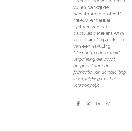
Crème is eenvoudig bij te
vullen dankzij de
hervulbare capsules. Dit
milieuvriendelijker
systeem van eco-
capsules betekent -89%
verpakking* bij aankoop
van een navulling.
*Geschatte hoeveelheid
verpakking die wordt
bespaard door de
fabricatie van de navulling
in vergelijking met het
verkooppotje.
D
D
S
D
e
e
h
e
l
e
a
l
e
l
r
e
n
e
n