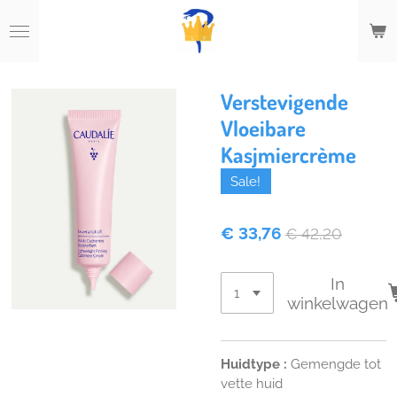
Ga
direct
naar
de
hoofdinhoud
Verstevigende
Vloeibare
Kasjmiercrème
Sale!
€ 33,76
€ 42,20
In
winkelwagen
Huidtype
:
Gemengde tot
vette huid