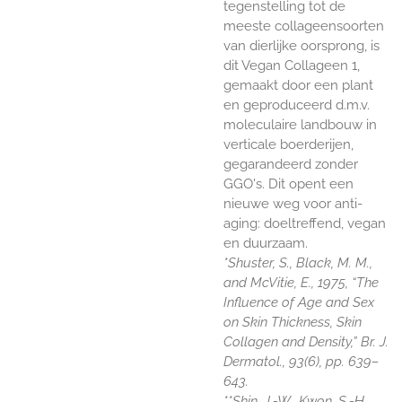
tegenstelling tot de
meeste collageensoorten
van dierlijke oorsprong, is
dit Vegan Collageen 1,
gemaakt door een plant
en geproduceerd d.m.v.
moleculaire landbouw in
verticale boerderijen,
gegarandeerd zonder
GGO's. Dit opent een
nieuwe weg voor anti-
aging: doeltreffend, vegan
en duurzaam.
*Shuster, S., Black, M. M.,
and McVitie, E., 1975, “The
Influence of Age and Sex
on Skin Thickness, Skin
Collagen and Density,” Br. J.
Dermatol., 93(6), pp. 639–
643.
**Shin, J.-W., Kwon, S.-H.,