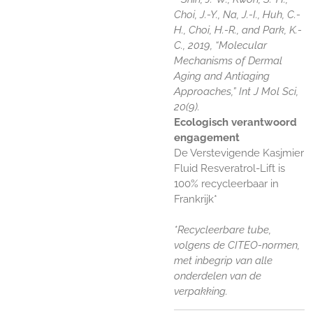
Choi, J.-Y., Na, J.-I., Huh, C.-
H., Choi, H.-R., and Park, K.-
C., 2019, “Molecular
Mechanisms of Dermal
Aging and Antiaging
Approaches,” Int J Mol Sci,
20(9).
Ecologisch verantwoord
engagement
De Verstevigende Kasjmier
Fluid Resveratrol-Lift is
100% recycleerbaar in
Frankrijk*
*Recycleerbare tube,
volgens de CITEO-normen,
met inbegrip van alle
onderdelen van de
verpakking.