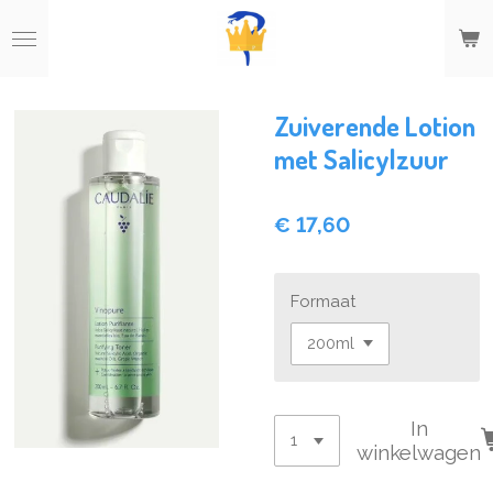
Ga
direct
naar
de
hoofdinhoud
Zuiverende Lotion
met Salicylzuur
€ 17,60
Formaat
In
winkelwagen