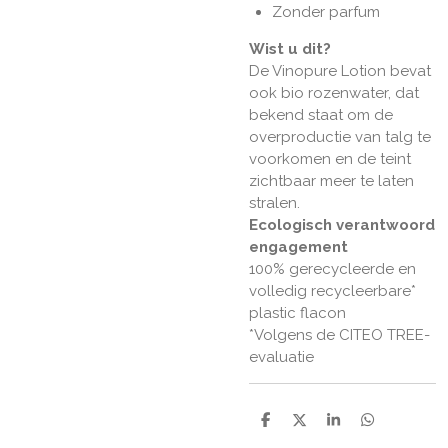
Zonder parfum
Wist u dit?
De Vinopure Lotion bevat
ook bio rozenwater, dat
bekend staat om de
overproductie van talg te
voorkomen en de teint
zichtbaar meer te laten
stralen.
Ecologisch verantwoord
engagement
100% gerecycleerde en
volledig recycleerbare*
plastic flacon
*Volgens de CITEO TREE-
evaluatie
D
D
S
D
e
e
h
e