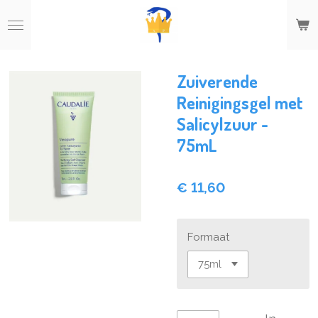
Ga
direct
naar
de
hoofdinhoud
Zuiverende
Reinigingsgel met
Salicylzuur -
75mL
€ 11,60
Formaat