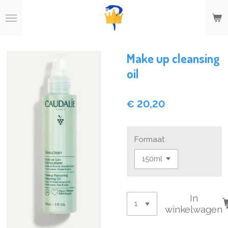
Ga
direct
naar
de
hoofdinhoud
Make up cleansing
oil
€ 20,20
Formaat
In
winkelwagen