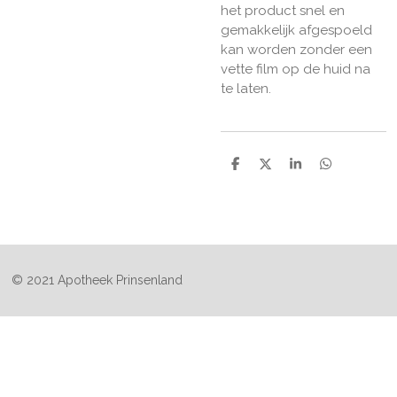
het product snel en
gemakkelijk afgespoeld
kan worden zonder een
vette film op de huid na
te laten.
D
D
S
D
e
e
h
e
l
e
a
l
e
l
r
e
n
e
n
© 2021 Apotheek Prinsenland