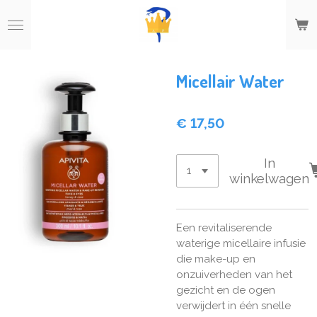
Ga
direct
naar
de
hoofdinhoud
Micellair Water
€ 17,50
In
winkelwagen
Een revitaliserende
waterige micellaire infusie
die make-up en
onzuiverheden van het
gezicht en de ogen
verwijdert in één snelle