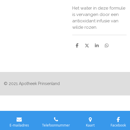
Het water in deze formule
is vervangen door een
antioxidant infusie van
wilde rozen.
D
D
S
D
e
e
h
e
l
e
a
l
e
l
r
e
n
e
n
© 2021 Apotheek Prinsenland
E-mailadres
Telefoonnummer
Kaart
Facebook