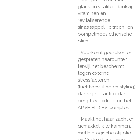
glans en vitaliteit dankzij
vitaminen en
revitaliserende
sinaasappel-, citroen- en
pompelmoes etherische
oliën.
- Voorkomt gebroken en
gespleten haarpunten,
terwijl het beschermt
tegen externe
stressfactoren
(luchtvervuiling en styling)
dankzij het antioxidant
bergthee-extract en het
APISHIELD HS-complex.
- Maakt het haar zacht en
gemakkelijk te kammen,
met biologische olijfolie
en Griekse tijmhoning.