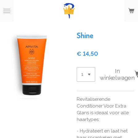
Ga
direct
naar
de
hoofdinhoud
Shine
€ 14,50
In
winkelwagen
Revitaliserende
Conditioner Voor Extra
Glans is ideaal voor alle
haartypes:
- Hydrateert en laat het
haar sprankelen met