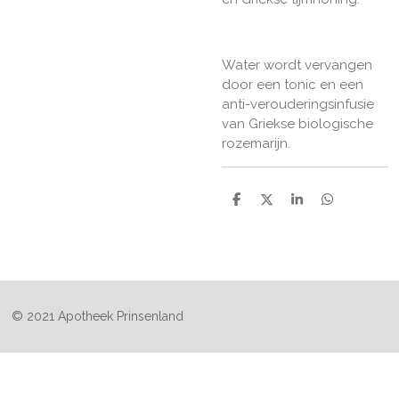
Water wordt vervangen
door een tonic en een
anti-verouderingsinfusie
van Griekse biologische
rozemarijn.
D
D
S
D
e
e
h
e
l
e
a
l
e
l
r
e
n
e
n
© 2021 Apotheek Prinsenland