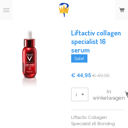
Ga
direct
naar
de
hoofdinhoud
Liftactiv collagen
specialist 16
serum
Sale!
€ 44,95
€ 49,95
In
winkelwagen
Liftactiv Collagen
Specialist 16 Bonding