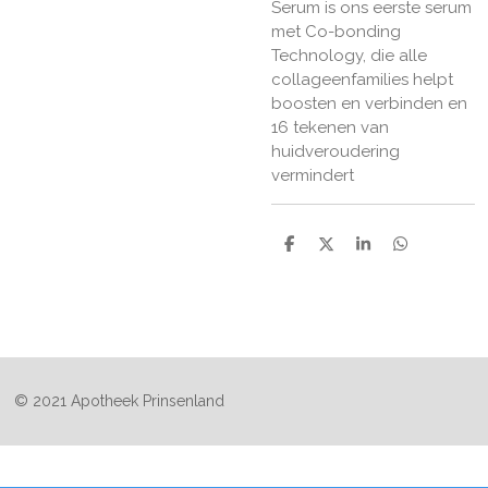
Serum is ons eerste serum
met Co-bonding
Technology, die alle
collageenfamilies helpt
boosten en verbinden en
16 tekenen van
huidveroudering
vermindert
D
D
S
D
e
e
h
e
l
e
a
l
e
l
r
e
n
e
n
© 2021 Apotheek Prinsenland