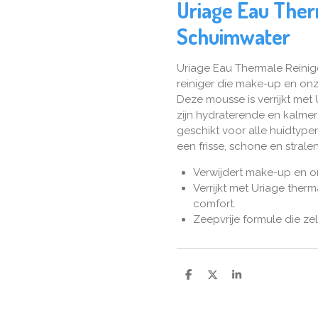
Uriage Eau Ther
Schuimwater
Uriage Eau Thermale Reinige
reiniger die make-up en onz
Deze mousse is verrijkt met
zijn hydraterende en kalme
geschikt voor alle huidtypen
een frisse, schone en strale
Verwijdert make-up en o
Verrijkt met Uriage ther
comfort.
Zeepvrije formule die zel
D
D
S
e
e
h
l
e
a
e
l
r