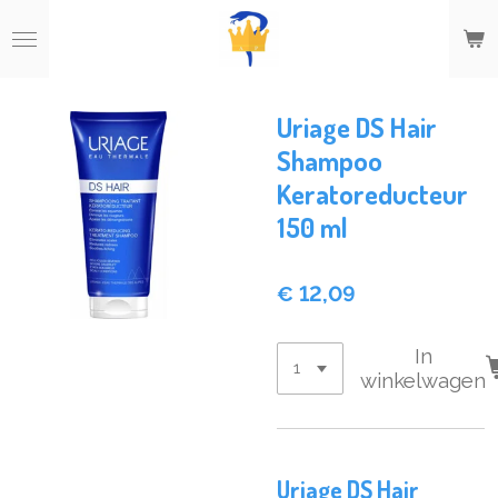
Ga
direct
naar
de
hoofdinhoud
Uriage DS Hair
Shampoo
Keratoreducteur
150 ml
€ 12,09
In
winkelwagen
Uriage DS Hair