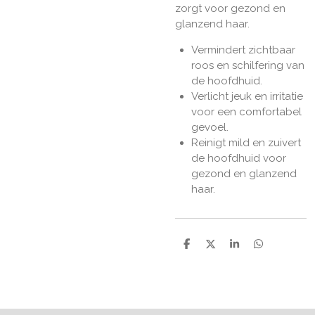
zorgt voor gezond en
glanzend haar.
Vermindert zichtbaar
roos en schilfering van
de hoofdhuid.
Verlicht jeuk en irritatie
voor een comfortabel
gevoel.
Reinigt mild en zuivert
de hoofdhuid voor
gezond en glanzend
haar.
D
D
S
D
e
e
h
e
l
e
a
l
e
l
r
e
n
e
n