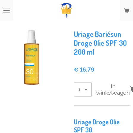
Ga
direct
naar
de
hoofdinhoud
Uriage Bariésun
Droge Olie SPF 30
200 ml
€ 16,79
In
winkelwagen
Uriage Droge Olie
SPF 30