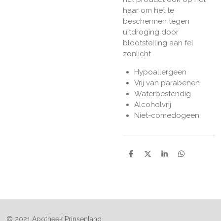
haar om het te
beschermen tegen
uitdroging door
blootstelling aan fel
zonlicht.
Hypoallergeen
Vrij van parabenen
Waterbestendig
Alcoholvrij
Niet-comedogeen
D
D
S
D
e
e
h
e
l
e
a
l
e
l
r
e
n
e
n
© 2021 Apotheek Prinsenland