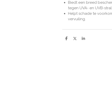
Biedt een breed besche
tegen UVA- en UVB-stral
Helpt schade te voorkom
vervuiling.
D
D
S
e
e
h
l
e
a
e
l
r
n
e