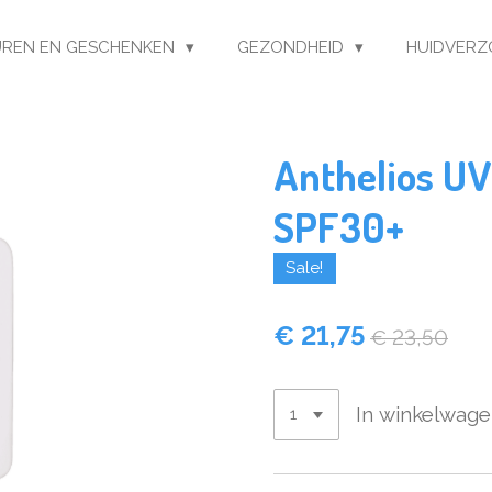
REN EN GESCHENKEN
GEZONDHEID
HUIDVERZ
Anthelios U
SPF30+
Sale!
€ 21,75
€ 23,50
In winkelwag