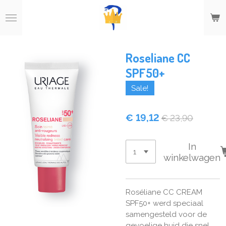
Ga
direct
naar
de
hoofdinhoud
Roseliane CC
SPF50+
Sale!
€ 19,12
€ 23,90
In
winkelwagen
Roséliane CC CREAM
SPF50+ werd speciaal
samengesteld voor de
gevoelige huid die snel