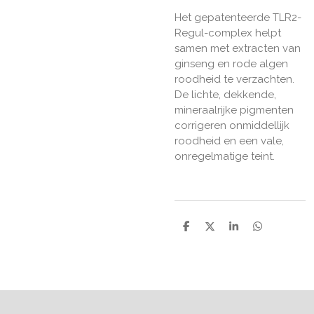
Het gepatenteerde TLR2-
Regul-complex helpt
samen met extracten van
ginseng en rode algen
roodheid te verzachten.
De lichte, dekkende,
mineraalrijke pigmenten
corrigeren onmiddellijk
roodheid en een vale,
onregelmatige teint.
D
D
S
D
e
e
h
e
l
e
a
l
e
l
r
e
n
e
n