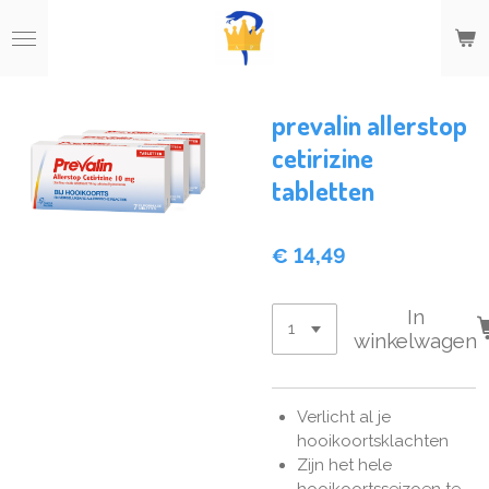
Ga
direct
naar
de
hoofdinhoud
prevalin allerstop
cetirizine
tabletten
€ 14,49
In
winkelwagen
Verlicht al je
hooikoortsklachten
Zijn het hele
hooikoortsseizoen te