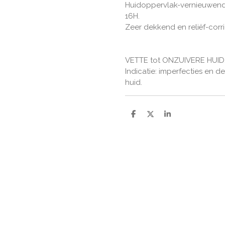
Huidoppervlak-vernieuwend
16H.
Zeer dekkend en reliëf-corr
VETTE tot ONZUIVERE HUID
Indicatie: imperfecties en 
huid.
D
D
S
e
e
h
l
e
a
e
l
r
n
e