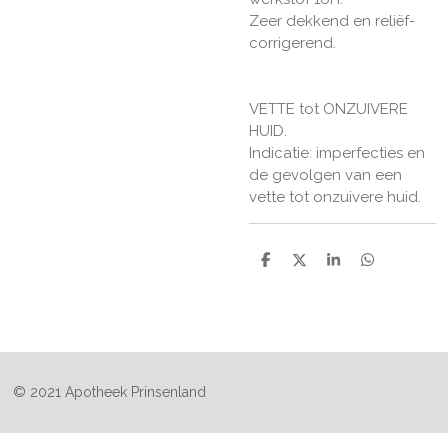
Zeer dekkend en reliëf-
corrigerend.
VETTE tot ONZUIVERE
HUID.
Indicatie: imperfecties en
de gevolgen van een
vette tot onzuivere huid.
D
D
S
D
e
e
h
e
l
e
a
l
e
l
r
e
n
e
n
© 2021 Apotheek Prinsenland