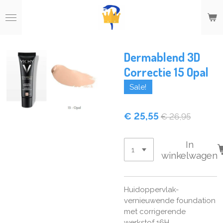
Ga
direct
naar
de
hoofdinhoud
Dermablend 3D
Correctie 15 Opal
Sale!
€ 25,55
€ 26,95
In
winkelwagen
Huidoppervlak-
vernieuwende foundation
met corrigerende
werkstof 16H.