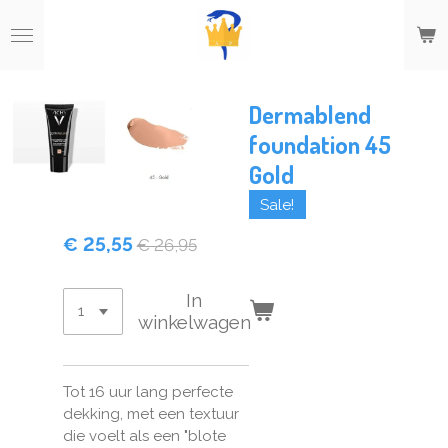
Ga
direct
naar
de
hoofdinhoud
Dermablend
foundation 45
Gold
Sale!
€ 25,55
€ 26,95
In
winkelwagen
Tot 16 uur lang perfecte
dekking, met een textuur
die voelt als een "blote