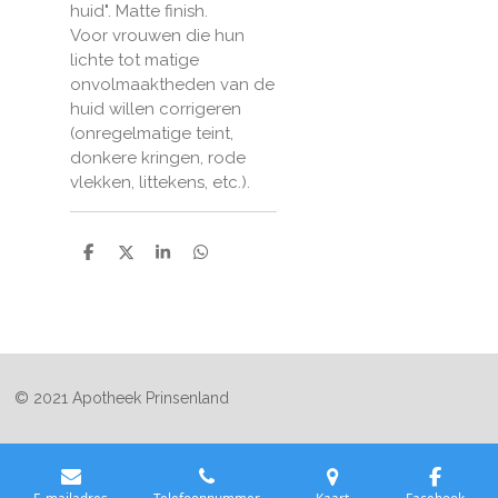
huid". Matte finish.
Voor vrouwen die hun
lichte tot matige
onvolmaaktheden van de
huid willen corrigeren
(onregelmatige teint,
donkere kringen, rode
vlekken, littekens, etc.).
D
D
S
D
e
e
h
e
l
e
a
l
e
l
r
e
n
e
n
© 2021 Apotheek Prinsenland
E-mailadres
Telefoonnummer
Kaart
Facebook