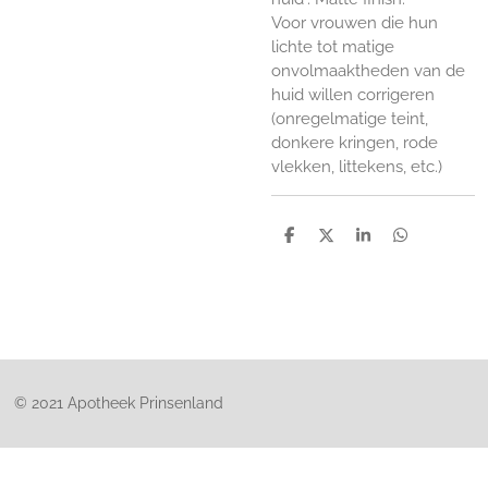
Voor vrouwen die hun
lichte tot matige
onvolmaaktheden van de
huid willen corrigeren
(onregelmatige teint,
donkere kringen, rode
vlekken, littekens, etc.)
D
D
S
D
e
e
h
e
l
e
a
l
e
l
r
e
n
e
n
© 2021 Apotheek Prinsenland