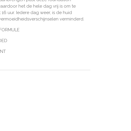
ardoor het de hele dag vrij is om te
16 uur. Iedere dag weer, is de huid
 vermoeidheidsverschijnselen verminderd.
 FORMULE
OED
INT