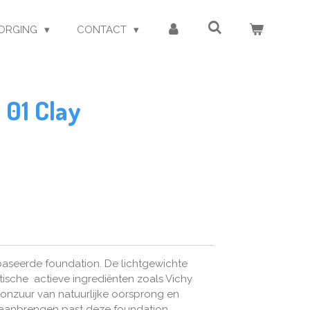
ORGING
CONTACT
 01 Clay
aseerde foundation. De lichtgewichte
sche actieve ingrediënten zoals Vichy
ronzuur van natuurlijke oorsprong en
t aanbrengen past deze foundation