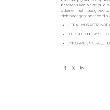
naadloos aan op de huid, wa
ademen met frisse gloed tot 
zichtbaar gezonder en zijn
ULTRA-HYDRATERENDE
TOT 16U EEN FRISSE GL
UNIFORME EN EGALE TE
D
D
S
e
e
h
l
e
a
e
l
r
n
e