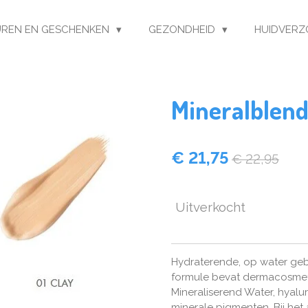
REN EN GESCHENKEN
GEZONDHEID
HUIDVERZ
Mineralblend
€ 21,75
€ 22,95
Uitverkocht
Hydraterende, op water geb
formule bevat dermacosmeti
Mineraliserend Water, hyalu
minerale pigmenten. Bij he