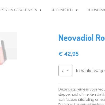
REN EN GESCHENKEN
GEZONDHEID
HUIDVERZ
Neovadiol Ro
€ 42,95
In winkelwag
Deze dagcrème is voor vrou
slappe huid of merken dat h
wat futloze uitstraling en ver
Platinium bevordert meteen