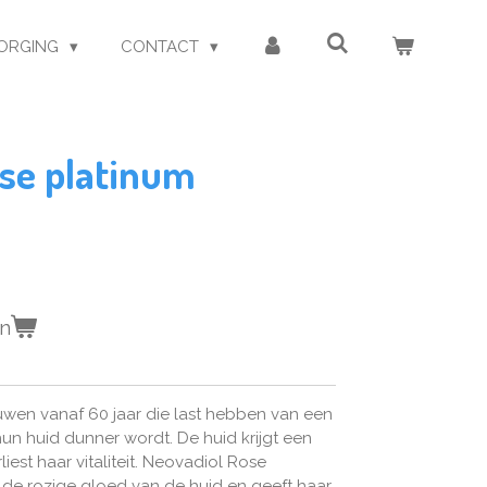
ORGING
CONTACT
se platinum
en
wen vanaf 60 jaar die last hebben van een
un huid dunner wordt. De huid krijgt een
liest haar vitaliteit. Neovadiol Rose
 de rozige gloed van de huid en geeft haar