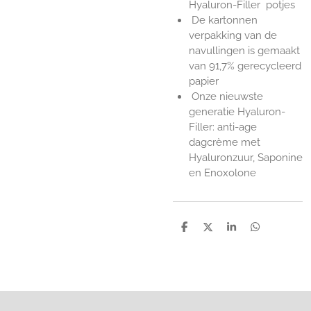
Hyaluron-Filler potjes
De kartonnen
verpakking van de
navullingen is gemaakt
van 91,7% gerecycleerd
papier
Onze nieuwste
generatie Hyaluron-
Filler: anti-age
dagcrème met
Hyaluronzuur, Saponine
en Enoxolone
D
D
S
D
e
e
h
e
l
e
a
l
e
l
r
e
n
e
n