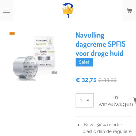
Ga
direct
naar
de
hoofdinhoud
Navulling
dagcrème SPF15
voor droge huid
Sale!
€ 32,75
€ 33,99
In
winkelwagen
Bevat 90% minder
plastic dan de reguliere