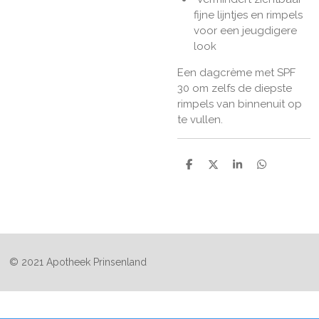
fijne lijntjes en rimpels
voor een jeugdigere
look
Een dagcrème met SPF
30 om zelfs de diepste
rimpels van binnenuit op
te vullen.
D
D
S
D
e
e
h
e
l
e
a
l
e
l
r
e
n
e
n
© 2021 Apotheek Prinsenland