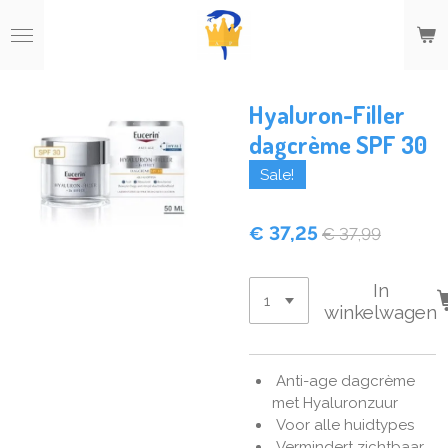
Ga
direct
naar
de
hoofdinhoud
Hyaluron-Filler
dagcrème SPF 30
Sale!
€ 37,25
€ 37,99
In
winkelwagen
Anti-age dagcrème
met Hyaluronzuur
Voor alle huidtypes
Vermindert zichtbaar