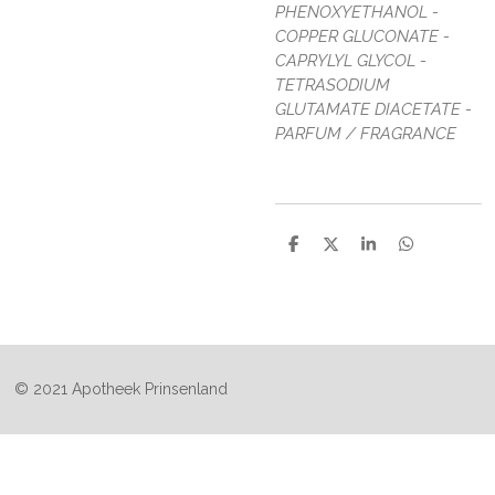
PHENOXYETHANOL -
COPPER GLUCONATE -
CAPRYLYL GLYCOL -
TETRASODIUM
GLUTAMATE DIACETATE -
PARFUM / FRAGRANCE
D
D
S
D
e
e
h
e
l
e
a
l
e
l
r
e
n
e
n
© 2021 Apotheek Prinsenland