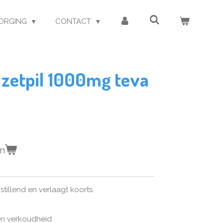
ORGING
CONTACT
 zetpil 1000mg teva
en
stillend en verlaagt koorts.
p en verkoudheid