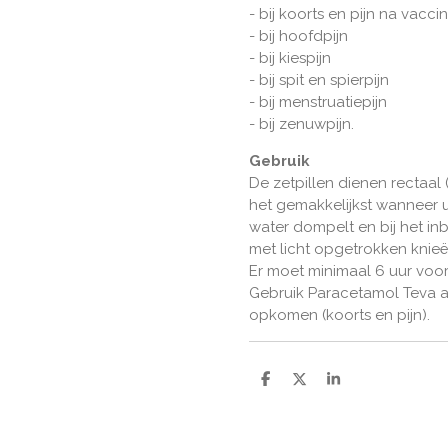
- bij koorts en pijn na vaccin
- bij hoofdpijn
- bij kiespijn
- bij spit en spierpijn
- bij menstruatiepijn
- bij zenuwpijn.
Gebruik
De zetpillen dienen rectaal 
het gemakkelijkst wanneer u
water dompelt en bij het in
met licht opgetrokken knie
Er moet minimaal 6 uur voor
Gebruik Paracetamol Teva 
opkomen (koorts en pijn).
D
D
S
e
e
h
l
e
a
e
l
r
n
e