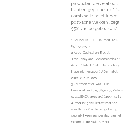
producten die ze al ooit
hebben geprobeerd. “De
combinatie helpt tegen
post-acne vlekken", zegt
4
95% van de gebruikers
.
1 Zouboulis, C. C., Hautarzt. 2014;
65(8):733–750.
2 Abad-Casintahan, F. et al.,
“Frequency and Characteristics of
Acne-Related Post-Inflammatory
Hyperpigmentation.” J Dermatol.
2016; 43:826–828.
3 Kaufman et al., Am J Clin
Dermatol. 2018; 19:489–503, Perkins
et al., JEADV. 2011; 25(9):1054–1060.
4 Product gebruikstest met 100
vrijwilligers, 8 weken regelmatig
gebruik tweemaal per dag van het
Serum en de Fluid SPF 30.