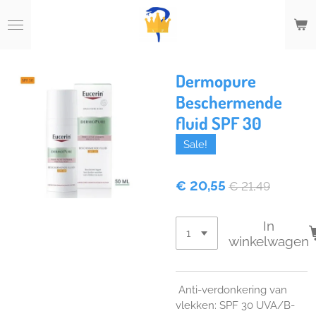
Ga
direct
naar
de
hoofdinhoud
Dermopure
Beschermende
fluid SPF 30
Sale!
€ 20,55
€ 21,49
In
winkelwagen
Anti-verdonkering van
vlekken: SPF 30 UVA/B-