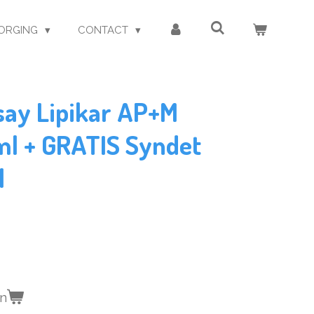
ORGING
CONTACT
say Lipikar AP+M
l + GRATIS Syndet
l
en