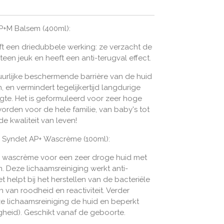
AP+M Balsem (400ml):
t een driedubbele werking: ze verzacht de
teen jeuk en heeft een anti-terugval effect.
urlijke beschermende barrière van de huid
 en vermindert tegelijkertijd langdurige
gte. Het is geformuleerd voor zeer hoge
worden voor de hele familie, van baby's tot
e kwaliteit van leven!
 Syndet AP+ Wascrème (100ml):
en wascrème voor een zeer droge huid met
. Deze lichaamsreiniging werkt anti-
et helpt bij het herstellen van de bacteriële
 van roodheid en reactiviteit. Verder
eze lichaamsreiniging de huid en beperkt
heid). Geschikt vanaf de geboorte.