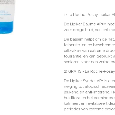
1) La Roche-Posay Lipikar 
De Lipikar Baume AP+M heef
zeer droge huid, verlicht me
De balsem helpt om de natu
te herstellen en beschermen,
uitbraken van extreme droo
tolerantie, en kan gebruikt 
senioren, voor een verbeterd
2) GRATIS - La Roche-Posay
De Lipikar Syndet AP+ is e
neiging tot atopisch eczeem
jeukend en anti-irriterend. H
huidflora en het verminderen
kalmeert en revitaliseert d
periodes van extreme droog