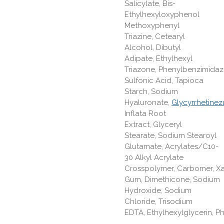
Salicylate,
Bis-
Ethylhexyloxyphenol
Methoxyphenyl
Triazine,
Cetearyl
Alcohol,
Dibutyl
Adipate,
Ethylhexyl
Triazone,
Phenylbenzimidaz
Sulfonic Acid,
Tapioca
Starch,
Sodium
Hyaluronate,
Glycyrrhetinez
Inflata Root
Extract,
Glyceryl
Stearate,
Sodium Stearoyl
Glutamate,
Acrylates/C10-
30 Alkyl Acrylate
Crosspolymer,
Carbomer,
X
Gum,
Dimethicone,
Sodium
Hydroxide,
Sodium
Chloride,
Trisodium
EDTA,
Ethylhexylglycerin,
Ph