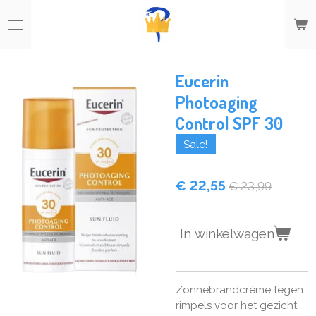
Ga
direct
naar
de
hoofdinhoud
Eucerin
Photoaging
Control SPF 30
Sale!
€ 22,55
€ 23,99
In winkelwagen
Zonnebrandcrème tegen
rimpels voor het gezicht