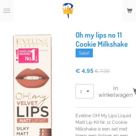
Ga
direct
naar
de
hoofdinhoud
Oh my lips no 11
Cookie Milkshake
Sale!
€ 4,95
€ 7,99
In
winkelwagen
Eveline OH! My Lips Liquid
Matt Lip Kit Nr. 11 Cookie
Milkshake is een set met
hierin een lipliner en een